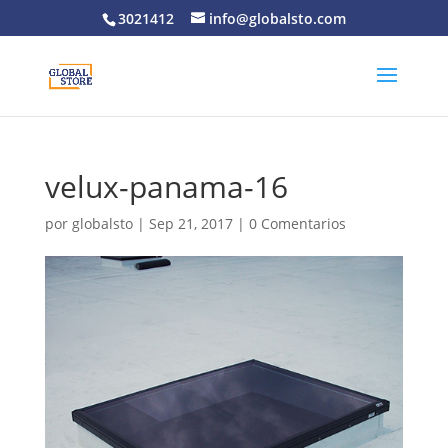
3021412
info@globalsto.com
velux-panama-16
por
globalsto
|
Sep 21, 2017
|
0 Comentarios