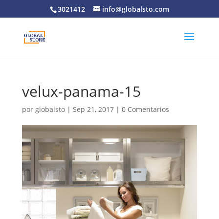
3021412
info@globalsto.com
velux-panama-15
por
globalsto
|
Sep 21, 2017
|
0 Comentarios