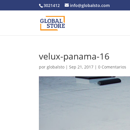
3021412
info@globalsto.com
velux-panama-16
por
globalsto
|
Sep 21, 2017
|
0 Comentarios