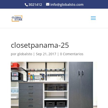
3021412
info@globalsto.com
closetpanama-25
por
globalsto
|
Sep 21, 2017
|
0 Comentarios