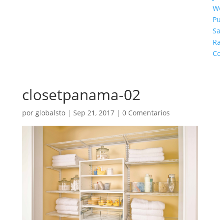
W
Pu
S
Ra
Co
closetpanama-02
por
globalsto
|
Sep 21, 2017
|
0 Comentarios