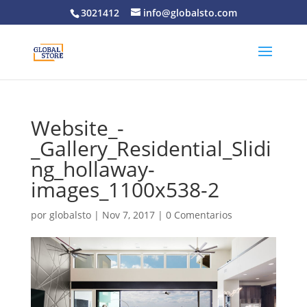
3021412
info@globalsto.com
Website_-
_Gallery_Residential_Slidi
ng_hollaway-
images_1100x538-2
por
globalsto
|
Nov 7, 2017
|
0 Comentarios