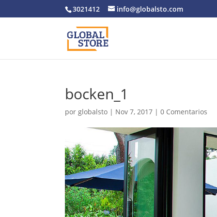
3021412
info@globalsto.com
bocken_1
por
globalsto
|
Nov 7, 2017
|
0 Comentarios